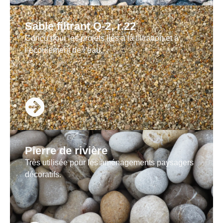
Sable filtrant
Q-2, r.22
Conçu pour les projets liés à la filtration et à
l’écoulement de l’eau.
Pierre de rivière
Très utilisée pour les aménagements paysagers
décoratifs.