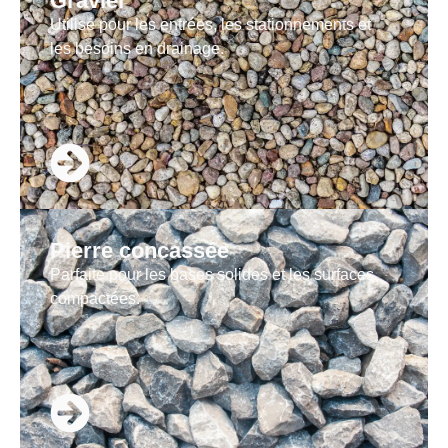
Gravier
Utilisé pour les entrées, les stationnements et
les besoins en drainage.
Pierre concassée
Parfaite pour les bases solides et les surfaces
compactées.